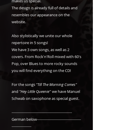
makes us special.
The design is already full of details and
resembles our appearance on the
website.
Also stylistically we unite our whole
repertoire in 5 songs!
We have 3 own songs, as well as 2
covers. From Rock'n'Roll mixed with 60's
Pop, over Blues to more rocky sounds
you will find everything on the CD!
For the songs
"Till The Morning Comes"
and
"Hey Little Queenie"
we have Manuel
Schwab on saxophone as special guest.
----------------------------------------------------
German below--------------------------------------
-----------------