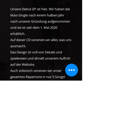
Unsere Debüt-EP ist hier. Wir haben die
Maxi-Single nach einem halben Jahr
nach unserer Gründung aufgenommen
und sie ist seit dem 1. Mai 2020
erhältlich.
Auf dieser CD vereinen wir alles, was uns
ausmacht.
Das Design ist voll von Details und
spielereien und ähnelt unserem Auftritt
auf der Website.
Auch stilistisch vereinen wir unser
gesamtes Repertoire in nur 5 Songs!
Wir haben 3 eigene Songs, sowie 2
Covers. Von Rock'n'Roll gemischt mit
60's Pop, über Blues bis hin zu
rockigeren Klängen finden Sie alles auf
der CD!