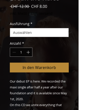
Standardpreis
Sale-
 CHF 12.90 
CHF 8.00
Preis
inkl. MwSt
|
zzgl. Versand
Ausführung
*
Anzahl
*
In den Warenkorb
Our debut EP is here. We recorded the
maxi single after half a year after our
foundation and it is available since May
1st, 2020.
On this CD we unite everything that