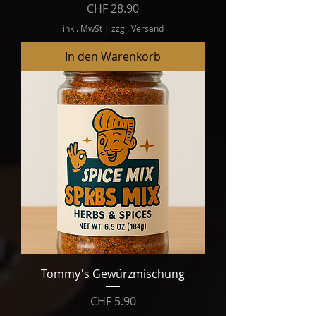
Preis
CHF 28.90
inkl. MwSt
|
zzgl. Versand
In den Warenkorb
Tommy's Gewürzmischung
Preis
CHF 5.90