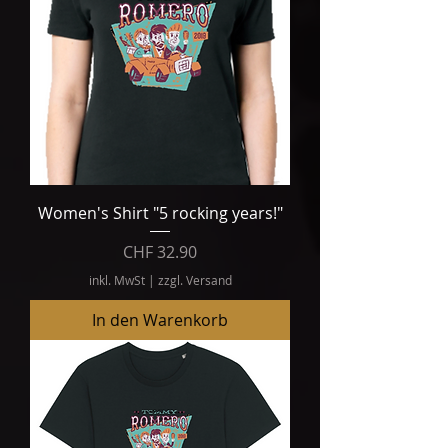
Women's Shirt "5 rocking years!"
Preis
CHF 32.90
inkl. MwSt
|
zzgl. Versand
In den Warenkorb