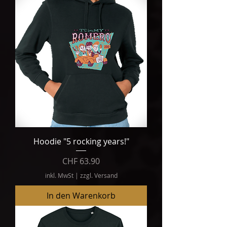
Hoodie "5 rocking years!"
Preis
CHF 63.90
inkl. MwSt
|
zzgl. Versand
In den Warenkorb