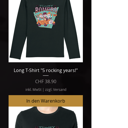
Long T-Shirt "5 rocking years!"
Preis
CHF 38.90
inkl. MwSt
|
zzgl. Versand
In den Warenkorb