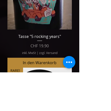
Tasse "5 rocking years"
Preis
CHF 19.90
inkl. MwSt
|
zzgl. Versand
In den Warenkorb
RARE!