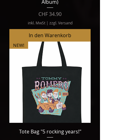
Album)
Preis
CHF 34.90
inkl. MwSt
|
zzgl. Versand
In den Warenkorb
NEW!
Tote Bag "5 rocking years!"