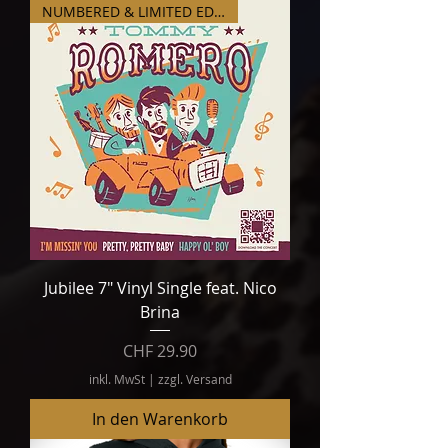
NUMBERED & LIMITED EDITION!
Jubilee 7" Vinyl Single feat. Nico
Brina
Preis
CHF 29.90
inkl. MwSt
|
zzgl. Versand
In den Warenkorb